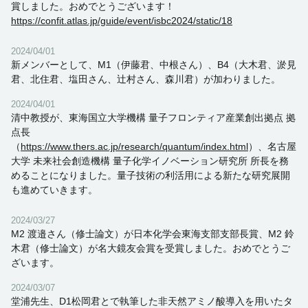
賞しました。おめでとうございます！
https://confit.atlas.jp/guide/event/isbc2024/static/18
2024/04/01
新メンバーとして、M1（伊藤君、中根さん）、B4（大木君、淤見
君、北住君、塩田さん、辻村さん、森川君）が加わりました。
2024/04/01
清中教授が、東海国立大学機構 量子フロンティア産業創出拠点 拠
点長
（
https://www.thers.ac.jp/research/quantum/index.html
）
、名古屋
大学 未来社会創造機構 量子化学イノベーション研究所 所長を務
めることになりました。量子技術の利活用による新たな研究展開
も進めていきます。
2024/03/27
M2 渡邉さん（修士論文）が日本化学会東海支部支部長賞、M2 鈴
木君（修士論文）が名大鏡友会賞を受賞しました。おめでとうご
ざいます。
2024/03/07
堂浦先生、D1松岡君とで執筆した非天然アミノ酸導入を用いたタ