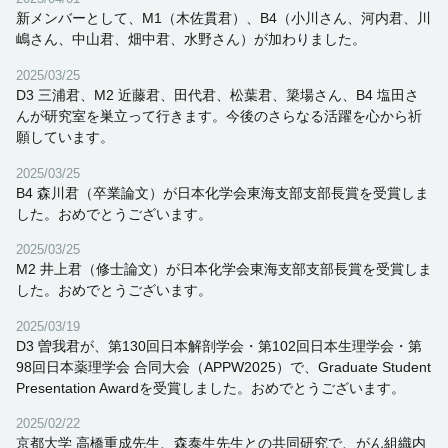
新メンバーとして、M1（木佐貫君）、B4（小川さん、河内君、川
嶋さん、中山君、畑中君、水野さん）が加わりました。
2025/03/25
D3 三浦君、M2 近藤君、田代君、松葉君、簗場さん、B4 塩田さ
んが研究室を巣立って行きます。今後のさらなる活躍を心から祈
願しています。
2025/03/25
B4 森川君（卒業論文）が日本化学会東海支部支部長賞を受賞しま
した。おめでとうございます。
2025/03/25
M2 井上君（修士論文）が日本化学会東海支部支部長賞を受賞しま
した。おめでとうございます。
2025/03/19
D3 曽我君が、第130回日本解剖学会・第102回日本生理学会・第
98回日本薬理学会 合同大会（APPW2025）で、Graduate Student
Presentation Awardを受賞しました。おめでとうございます。
2025/02/22
京都大学 高橋重成先生、森泰生先生との共同研究で、がん組織内