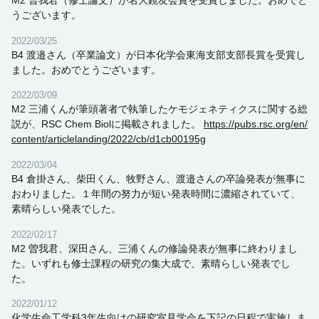
M2 曽我君（修士論文）が名大鏡友会賞を受賞しました。おめでと
うございます。
2022/03/25
B4 渡邉さん（卒業論文）が日本化学会東海支部支部長賞を受賞し
ました。おめでとうございます。
2022/03/09
M2 三浦くんが筆頭著者で執筆したケモジェネティクスに関する総
説が、RSC Chem Biolに掲載されました。
https://pubs.rsc.org/en/
content/articlelanding/2022/cb/d1cb00195g
2022/03/04
B4 倉掛さん、柴田くん、牧野さん、渡邉さんの卒論発表が無事に
おわりました。１年間の努力が短い発表時間に濃縮されていて、
素晴らしい発表でした。
2022/02/17
M2 曽我君、深田さん、三浦くんの修論発表が無事に終わりまし
た。いずれも修士課程の研究の集大成で、素晴らしい発表でし
た。
2022/01/12
化学生命工学科3年生向けの研究室見学会を下記の日程で実施しま