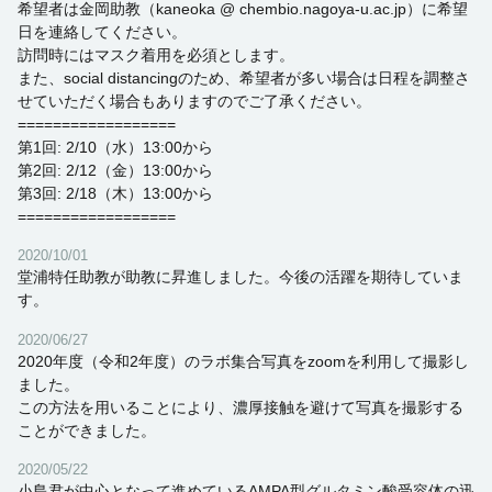
希望者は金岡助教（kaneoka @ chembio.nagoya-u.ac.jp）に希望
日を連絡してください。
訪問時にはマスク着用を必須とします。
また、social distancingのため、希望者が多い場合は日程を調整さ
せていただく場合もありますのでご了承ください。
==================
第1回: 2/10（水）13:00から
第2回: 2/12（金）13:00から
第3回: 2/18（木）13:00から
==================
2020/10/01
堂浦特任助教が助教に昇進しました。今後の活躍を期待していま
す。
2020/06/27
2020年度（令和2年度）のラボ集合写真をzoomを利用して撮影し
ました。
この方法を用いることにより、濃厚接触を避けて写真を撮影する
ことができました。
2020/05/22
小島君が中心となって進めているAMPA型グルタミン酸受容体の迅