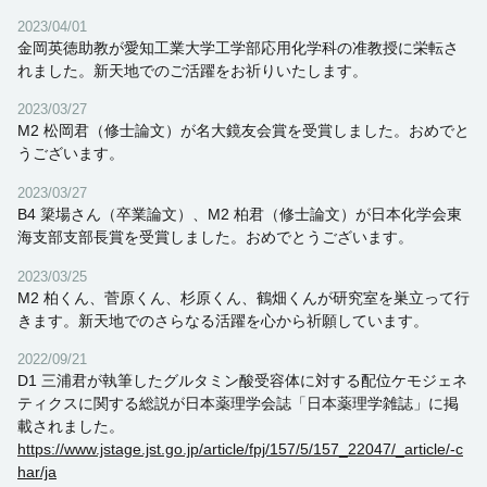
2023/04/01
金岡英徳助教が愛知工業大学工学部応用化学科の准教授に栄転さ
れました。新天地でのご活躍をお祈りいたします。
2023/03/27
M2 松岡君（修士論文）が名大鏡友会賞を受賞しました。おめでと
うございます。
2023/03/27
B4 簗場さん（卒業論文）、M2 柏君（修士論文）が日本化学会東
海支部支部長賞を受賞しました。おめでとうございます。
2023/03/25
M2 柏くん、菅原くん、杉原くん、鶴畑くんが研究室を巣立って行
きます。新天地でのさらなる活躍を心から祈願しています。
2022/09/21
D1 三浦君が執筆したグルタミン酸受容体に対する配位ケモジェネ
ティクスに関する総説が日本薬理学会誌「日本薬理学雑誌」に掲
載されました。
https://www.jstage.jst.go.jp/article/fpj/157/5/157_22047/_article/-c
har/ja