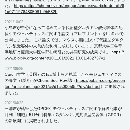
た。
https://https://chemrxiv.org/engage/chemrxiv/article-details/6
1a07119784805081c9b532b
2021/10/02
小島君が中心になって進めている代謝型グルタミン酸受容体の配
位ケモジェネティクスに関する論文（プレプリント）をbioRxivで
公開しました。 この論文では、マウス小脳において代謝型グルタ
ミン酸受容体の人為的な制御に成功しています。京都大学工学部
浜地研と慶應大学医学部柚崎研との共同研究の成果です。
https://
www.biorxiv.org/content/10.1101/2021.10.01.462737v1
2021/06/25
Cardiff大学（英国）のTsai博士らと執筆したケモジェネティクス
の論文（総説）がChem. Soc. Rev.誌（
https://pubs.rsc.org/en/con
tent/articlelanding/2021/cs/d1cs00059d#!divAbstract
）に掲載され
ました。
2021/04/22
三浦君が執筆したGPCRケモジェネティクスに関する解説記事が
月刊「細胞」5月号（特集：Gタンパク質共役型受容体（GPCR）
の新展開）に掲載されました。