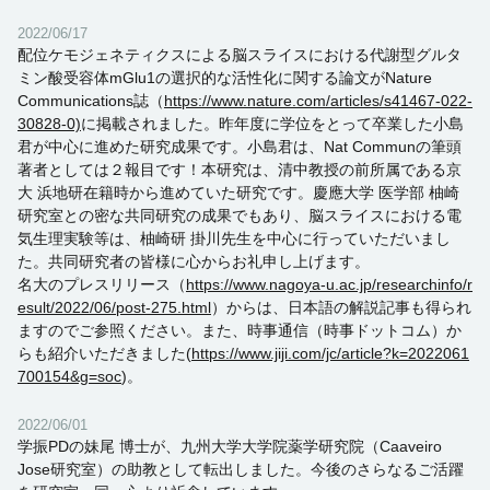
2022/06/17
配位ケモジェネティクスによる脳スライスにおける代謝型グルタ
ミン酸受容体mGlu1の選択的な活性化に関する論文がNature
Communications誌（
https://www.nature.com/articles/s41467-022-
30828-0)
に掲載されました。昨年度に学位をとって卒業した小島
君が中心に進めた研究成果です。小島君は、Nat Communの筆頭
著者としては２報目です！本研究は、清中教授の前所属である京
大 浜地研在籍時から進めていた研究です。慶應大学 医学部 柚崎
研究室との密な共同研究の成果でもあり、脳スライスにおける電
気生理実験等は、柚崎研 掛川先生を中心に行っていただいまし
た。共同研究者の皆様に心からお礼申し上げます。
名大のプレスリリース（
https://www.nagoya-u.ac.jp/researchinfo/r
esult/2022/06/post-275.html
）からは、日本語の解説記事も得られ
ますのでご参照ください。また、時事通信（時事ドットコム）か
らも紹介いただきました(
https://www.jiji.com/jc/article?k=2022061
700154&g=soc
)。
2022/06/01
学振PDの妹尾 博士が、九州大学大学院薬学研究院（Caaveiro
Jose研究室）の助教として転出しました。今後のさらなるご活躍