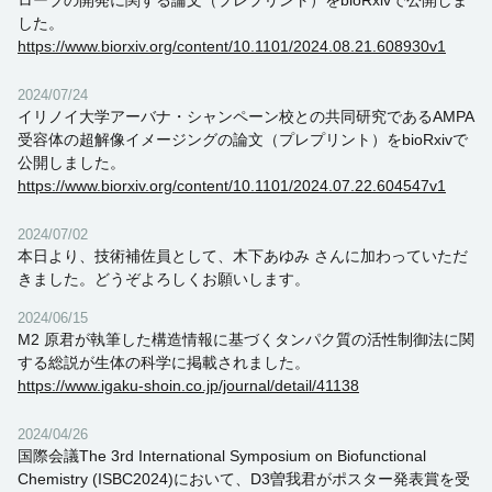
した。
https://www.biorxiv.org/content/10.1101/2024.08.21.608930v1
2024/07/24
イリノイ大学アーバナ・シャンペーン校との共同研究であるAMPA
受容体の超解像イメージングの論文（プレプリント）をbioRxivで
公開しました。
https://www.biorxiv.org/content/10.1101/2024.07.22.604547v1
2024/07/02
本日より、技術補佐員として、木下あゆみ さんに加わっていただ
きました。どうぞよろしくお願いします。
2024/06/15
M2 原君が執筆した構造情報に基づくタンパク質の活性制御法に関
する総説が生体の科学に掲載されました。
https://www.igaku-shoin.co.jp/journal/detail/41138
2024/04/26
国際会議The 3rd International Symposium on Biofunctional
Chemistry (ISBC2024)において、D3曽我君がポスター発表賞を受