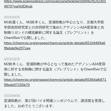
https://www.sciencedirect.com/science/article/pii/S0006291X2301
4870?via%3Dihub
2023/10/25
M1松葉くん、M2鈴木くん、堂浦助教が中心となり、京都大学医
学部岩田研究室との共同研究で進めたアデノシンA2A受容体と光
制御リガンドの構造解析に関する論文（プレプリント）を
ChemRxivで公開しました。
https://chemrxiv.org/engage/chemrxiv/article-details/651b9469a6
9febde9e207cee
2023/10/25
M2鈴木くん、堂浦助教が中心となって進めたアデノシンA2A受容
体に対する光制御に関する論文（プレプリント）をChemRxivで公
開しました。
https://chemrxiv.org/engage/chemrxiv/article-details/65364afb871
98ede07155b70
2023/09/09
堂浦助教が、第17回バイオ関連シンポジウムで、講演賞を受賞し
ました。おめでとうございます。