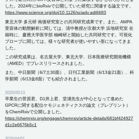
した。2024年にbioRxivで公開していた研究に関連する論文です。
https://www.science.org/doi/10.1126/sciadv.adt6683
東北大学 多元研 南後研究室との共同研究成果です。また、
AMPA
受容体の動態解析に関しては、清中教授が京都大学 浜地研究室 在
籍時に、慶應大学医学部 柚崎研と開始した共同研究です。可視化
プローブに関しては、様々な研究者が使いやすい形になってきま
した。
この研究成果は、名古屋大学、東北大学、日本医療研究開発機構
（
AMED
）でプレスリリースされました。
また、中日新聞（
6/7
土
30
面）、日刊工業新聞（
6/13
金
21
面）、科
学新聞（
6/13
金
8
面）でも紹介されました。
2025/05/13
卒業生の菅原君、D1井上君、堂浦先生が中心となって進めた
GPCRに関する配位ケモジェネティクスの論文（プレプリント）
をChemRxivで公開しました。
https://chemrxiv.org/engage/chemrxiv/article-details/681bf424927
d1c2e6676b5c1
2025/04/01