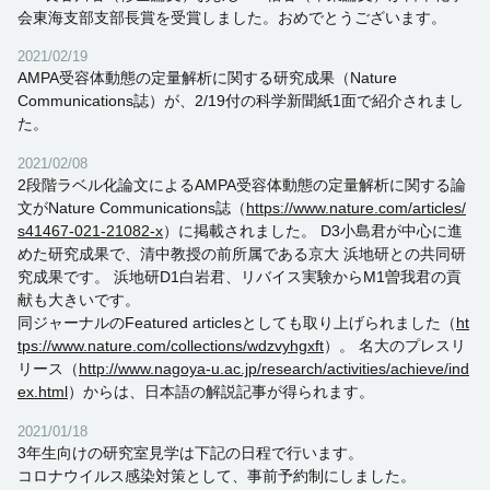
会東海支部支部長賞を受賞しました。おめでとうございます。
2021/02/19
AMPA受容体動態の定量解析に関する研究成果（Nature
Communications誌）が、2/19付の科学新聞紙1面で紹介されまし
た。
2021/02/08
2段階ラベル化論文によるAMPA受容体動態の定量解析に関する論
文がNature Communications誌（
https://www.nature.com/articles/
s41467-021-21082-x
）に掲載されました。 D3小島君が中心に進
めた研究成果で、清中教授の前所属である京大 浜地研との共同研
究成果です。 浜地研D1白岩君、リバイス実験からM1曽我君の貢
献も大きいです。
同ジャーナルのFeatured articlesとしても取り上げられました（
ht
tps://www.nature.com/collections/wdzvyhgxft
）。 名大のプレスリ
リース（
http://www.nagoya-u.ac.jp/research/activities/achieve/ind
ex.html
）からは、日本語の解説記事が得られます。
2021/01/18
3年生向けの研究室見学は下記の日程で行います。
コロナウイルス感染対策として、事前予約制にしました。