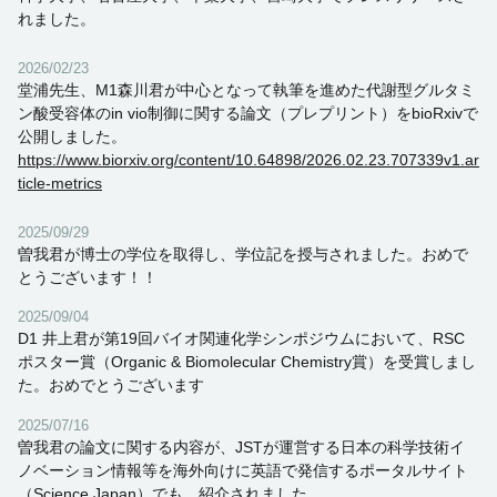
れました。
2026/02/23
堂浦先生、M1森川君が中心となって執筆を進めた代謝型グルタミ
ン酸受容体のin vio制御に関する論文（プレプリント）をbioRxivで
公開しました。
https://www.biorxiv.org/content/10.64898/2026.02.23.707339v1.ar
ticle-metrics
2025/09/29
曽我君が博士の学位を取得し、学位記を授与されました。おめで
とうございます！！
2025/09/04
D1 井上君が第19回バイオ関連化学シンポジウムにおいて、RSC
ポスター賞（Organic & Biomolecular Chemistry賞）を受賞しまし
た。おめでとうございます
2025/07/16
曽我君の論文に関する内容が、JSTが運営する日本の科学技術イ
ノベーション情報等を海外向けに英語で発信するポータルサイト
（Science Japan）でも、紹介されました。