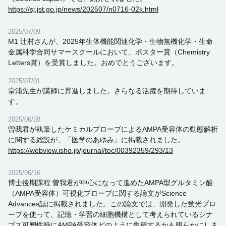
https://sj.jst.go.jp/news/202507/n0716-02k.html
2025/07/09
M1 辻村さんが、2025年生体機能関連化学・生物無機化学・生命
金属科学合同サマースクールにおいて、ポスター賞（Chemistry
Letters賞）を受賞しました。おめでとうございます。
2025/07/01
堂浦先生が講師に昇進しました。さらなる活躍を期待していま
す。
2025/06/28
曽我君が執筆したケミカルプローブによるAMPA受容体の動態解析
に関する総説が、「医学のあゆみ」に掲載されました。
https://webview.isho.jp/journal/toc/00392359/293/13
2025/06/16
博士後期課程 曽我君が中心になって進めたAMPA型グルタミン酸
（AMPA受容体）可視化プローブに関する論文がScience
Advances誌に掲載されました。この論文では、開発した蛍光プロ
ーブを使って、記憶・学習の細胞機構として考えられているシナ
プス可塑性時にAMPA受容体どのように集積するかも明らかにしま