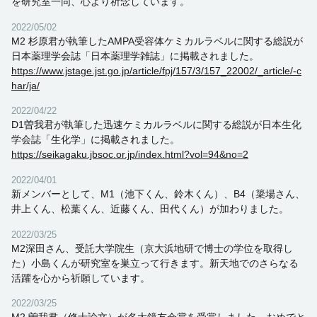
を研究室一同、心より祈念しています。
2022/05/02
M2 杉原君が執筆したAMPA受容体ケミカルラベルに関する総説が
日本薬理学会誌「日本薬理学雑誌」に掲載されました。
https://www.jstage.jst.go.jp/article/fpj/157/3/157_22002/_article/-c
har/ja/
2022/04/22
D1曽我君が執筆した迅速ケミカルラベルに関する総説が日本生化
学会誌「生化学」に掲載されました。
https://seikagaku.jbsoc.or.jp/index.html?vol=94&no=2
2022/04/01
新メンバーとして、M1（池下くん、鈴木くん）、B4（簗場さん、
井上くん、松葉くん、近藤くん、田代くん）が加わりました。
2022/03/25
M2深田さん、受託大学院生（京大浜地研で博士の学位を取得し
た）小島くんが研究室を巣立って行きます。新天地でのさらなる
活躍を心から祈願しています。
2022/03/25