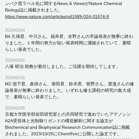
ンパク質ラベル化に関するNews & ViewsがNature Chemical
Biology誌に掲載されました。
https://www.nature.com/articles/s41589-024-01574-9
2024/03/04
B4 久保君、中川さん、福井君、水野さんの卒論発表が無事に終わ
りました。１年間の努力が短い発表時間に濃縮されていて、素晴
らしい発表でした。
2024/03/01
八塚 研治 助教が着任しました。ご活躍を期待してします。
2024/02/16
M2 池下君、倉掛さん、柴田君、鈴木君、牧野さん、渡邉さんの修
論発表が無事に終わりました。いずれも修士課程の研究の集大成
で、素晴らしい発表でした。
2024/02/05
京都大学医学部岩田研究室との共同研究で進めていたアデノシン
A2A受容体と光制御リガンドの構造解析に関する論文が
Biochemical and Biophysical Research Communication誌に掲載
されました。2023/10/25にChemRxivに公開した論文です。