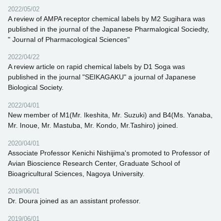
2022/05/02
A review of AMPA receptor chemical labels by M2 Sugihara was
published in the journal of the Japanese Pharmalogical Sociedty,
" Journal of Pharmacological Sciences"
2022/04/22
A review article on rapid chemical labels by D1 Soga was
published in the journal "SEIKAGAKU" a journal of Japanese
Biological Society.
2022/04/01
New member of M1(Mr. Ikeshita, Mr. Suzuki) and B4(Ms. Yanaba,
Mr. Inoue, Mr. Mastuba, Mr. Kondo, Mr.Tashiro) joined.
2020/04/01
Associate Professor Kenichi Nishijima's promoted to Professor of
Avian Bioscience Research Center, Graduate School of
Bioagricultural Sciences, Nagoya University.
2019/06/01
Dr. Doura joined as an assistant professor.
2019/06/01