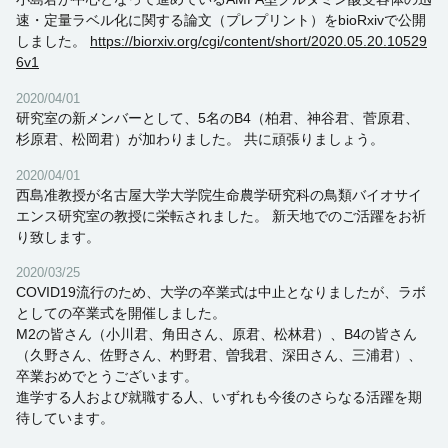
速・定量ラベル化に関する論文（プレプリント）をbioRxivで公開
しました。
https://biorxiv.org/cgi/content/short/2020.05.20.10529
6v1
2020/04/01
研究室の新メンバーとして、5名のB4（柏君、神谷君、菅原君、
杉原君、松岡君）が加わりました。 共に頑張りましょう。
2020/04/01
西島准教授が名古屋大学大学院生命農学研究科の鳥類バイオサイ
エンス研究室の教授に栄転されました。 新天地でのご活躍をお祈
り致します。
2020/03/25
COVID19流行のため、大学の卒業式は中止となりましたが、ラボ
としての卒業式を開催しました。
M2の皆さん（小川君、角田さん、原君、松林君）、B4の皆さん
（久野さん、佐野さん、杓野君、曽我君、深田さん、三浦君）、
卒業おめでとうございます。
進学する人および就職する人、いずれも今後のさらなる活躍を期
待しています。