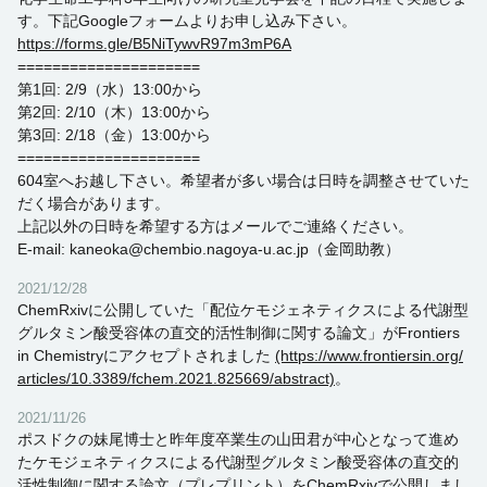
す。下記Googleフォームよりお申し込み下さい。
https://forms.gle/B5NiTywvR97m3mP6A
=====================
第1回: 2/9（水）13:00から
第2回: 2/10（木）13:00から
第3回: 2/18（金）13:00から
=====================
604室へお越し下さい。希望者が多い場合は日時を調整させていた
だく場合があります。
上記以外の日時を希望する方はメールでご連絡ください。
E-mail: kaneoka@chembio.nagoya-u.ac.jp（金岡助教）
2021/12/28
ChemRxivに公開していた「配位ケモジェネティクスによる代謝型
グルタミン酸受容体の直交的活性制御に関する論文」がFrontiers
in Chemistryにアクセプトされました
(https://www.frontiersin.org/
articles/10.3389/fchem.2021.825669/abstract)
。
2021/11/26
ポスドクの妹尾博士と昨年度卒業生の山田君が中心となって進め
たケモジェネティクスによる代謝型グルタミン酸受容体の直交的
活性制御に関する論文（プレプリント）をChemRxivで公開しまし