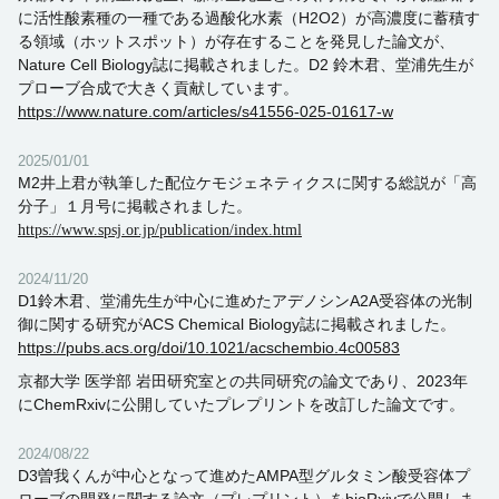
に活性酸素種の一種である過酸化水素（H2O2）が高濃度に蓄積す
る領域（ホットスポット）が存在することを発見した論文が、
Nature Cell Biology誌に掲載されました。D2 鈴木君、堂浦先生が
プローブ合成で大きく貢献しています。
https://www.nature.com/articles/s41556-025-01617-w
2025/01/01
M2井上君が執筆した配位ケモジェネティクスに関する総説が「高
分子」１月号に掲載されました。
https://www.spsj.or.jp/publication/index.html
2024/11/20
D1鈴木君、堂浦先生が中心に進めたアデノシンA2A受容体の光制
御に関する研究がACS Chemical Biology誌に掲載されました。
https://pubs.acs.org/doi/10.1021/acschembio.4c00583
京都大学 医学部 岩田研究室との共同研究の論文であり、
2023
年
に
ChemRxiv
に公開していたプレプリントを改訂した論文です。
2024/08/22
D3曽我くんが中心となって進めたAMPA型グルタミン酸受容体プ
ローブの開発に関する論文（プレプリント）をbioRxivで公開しま