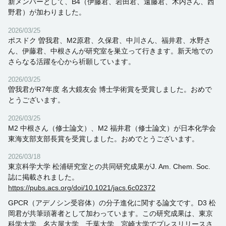
新メンバーとして、B4（伊藤君、岩田君、遠藤君、木内さん、西
野君）が加わりました。
2026/03/25
ポスドク 曽我君、M2原君、久保君、中川さん、福井君、水野さ
ん、伊藤君、中根さんが研究室を巣立って行きます。新天地での
さらなる活躍を心から祈願しています。
2026/03/25
曽我君がR7年度 名大鏡友会 博士学術賞を受賞しました。おめで
とうございます。
2026/03/25
M2 中根さん（修士論文）、M2 福井君（修士論文）が日本化学会
東海支部支部長賞を受賞しました。おめでとうございます。
2026/03/18
東京科学大学 松浦研究室との共同研究成果がJ. Am. Chem. Soc.
誌に掲載されました。
https://pubs.acs.org/doi/10.1021/jacs.6c02372
GPCR（アデノシン受容体）の分子進化に関する論文です。D3 松
岡君が共筆頭著者として加わっています。この研究成果は、東京
科学大学、名古屋大学、千葉大学、宮崎大学でプレスリリースさ