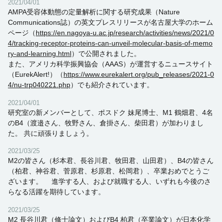
2021/04/01
AMPA受容体動態の定量解析に関する研究成果（Nature
Communications誌）の英文プレスリリースが名古屋大学のホーム
ページ（
https://en.nagoya-u.ac.jp/research/activities/news/2021/0
4/tracking-receptor-proteins-can-unveil-molecular-basis-of-memo
ry-and-learning.html
）で公開されました。
また、アメリカ科学振興協会（AAAS）が運営するニュースサイト
（EurekAlert!）（
https://www.eurekalert.org/pub_releases/2021-0
4/nu-trp040221.php
）でも紹介されています。
2021/04/01
研究室の新メンバーとして、ポスドク 妹尾博士、M1 鶴畑君、4名
のB4（渡邉さん、牧野さん、倉掛さん、柴田君）が加わりまし
た。 共に頑張りましょう。
2021/03/25
M2の皆さん（杉本君、長谷川君、牧田君、山田君）、B4の皆さん
（柏君、神谷君、菅原君、杉原君、松岡君）、卒業おめでとうご
ざいます。 進学する人、および就職する人、いずれも今後のさ
らなる活躍を期待しています。
2021/03/25
M2 長谷川君（修士論文）およびB4 柏君（卒業論文）が日本化学